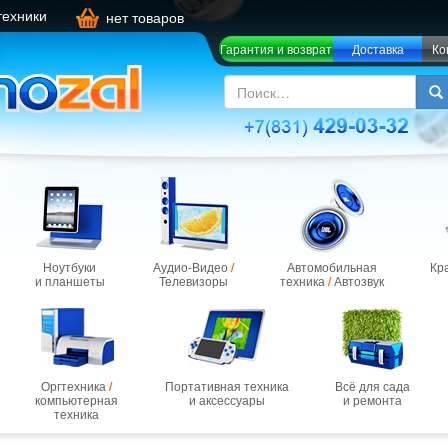
техники
нет товаров
Гарантия и возврат
Доставка
Ко
Ноутбуки
Аудио-Видео
/
Автомобильная
Кр
и планшеты
Телевизоры
техника
/
Автозвук
Оргтехника
/
Портативная техника
Всё для сада
компьютерная
и аксессуары
и ремонта
техника