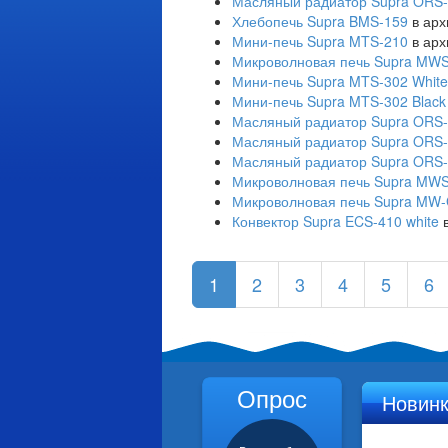
Масляный радиатор Supra ORS-
Хлебопечь Supra BMS-159
в арх
Мини-печь Supra MTS-210
в арх
Микроволновая печь Supra MW
Мини-печь Supra MTS-302 White
Мини-печь Supra MTS-302 Black
Масляный радиатор Supra ORS-
Масляный радиатор Supra ORS-
Масляный радиатор Supra ORS-
Микроволновая печь Supra MW
Микроволновая печь Supra M
Конвектор Supra ECS-410 white
в
1
2
3
4
5
6
Опрос
Новин