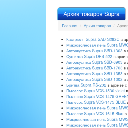
Архив товаров Supra
Главная
Архив товаров
Архив
Кастрюля Supra SAD-S282C
в ар
Микроволновая печь Supra MW
Автоакустика Supra SBD-1303
в 
Сушилка Supra DFS-522
в архиве
Автоакустика Supra SBD-6903
в 
Автоакустика Supra SBD-1703
в 
Автоакустика Supra SBD-1353
в 
Автоакустика Supra SBD-1302
в 
Бритва Supra RS-202
в архиве с
Пылесос Supra VCS-1530 violet
в
Пылесос Supra VCS-1475 GREE
Пылесос Supra VCS-1475 BLUE
в
Микроволновая печь Supra MW
Пылесос Supra VCS-1615 Blue
в 
Микроволновая печь Supra MW
Микроволновая печь Supra MW