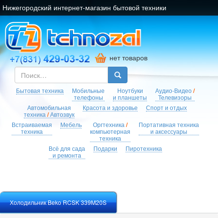
Нижегородский интернет-магазин бытовой техники
нет товаров
Бытовая техника
Мобильные
Ноутбуки
Аудио-Видео
/
телефоны
и планшеты
Телевизоры
Автомобильная
Красота и здоровье
Спорт и отдых
техника
/
Автозвук
Встраиваемая
Мебель
Оргтехника
/
Портативная техника
техника
компьютерная
и аксессуары
техника
Всё для сада
Подарки
Пиротехника
и ремонта
Холодильник Beko RCSK 339M20S