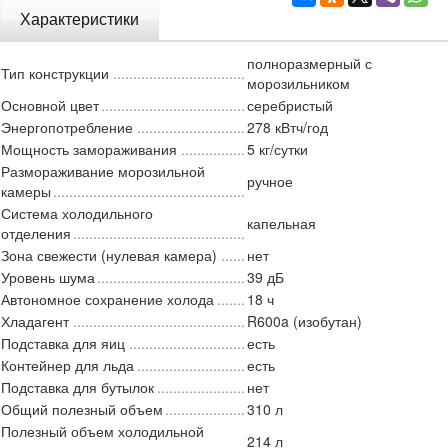
Характеристики
полноразмерный с
Тип конструкции
морозильником
Основной цвет
серебристый
Энергопотребление
278 кВтч/год
Мощность замораживания
5 кг/сутки
Размораживание морозильной
ручное
камеры
Система холодильного
капельная
отделения
Зона свежести (нулевая камера)
нет
Уровень шума
39 дБ
Автономное сохранение холода
18 ч
Хладагент
R600a (изобутан)
Подставка для яиц
есть
Контейнер для льда
есть
Подставка для бутылок
нет
Общий полезный объем
310 л
Полезный объем холодильной
214 л