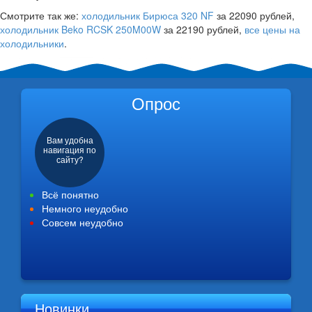
Смотрите так же:
холодильник Бирюса 320 NF
за 22090 рублей,
холодильник Beko RCSK 250M00W
за 22190 рублей,
все цены на
холодильники
.
Опрос
Вам удобна
навигация по
сайту?
Всё понятно
Немного неудобно
Совсем неудобно
Новинки