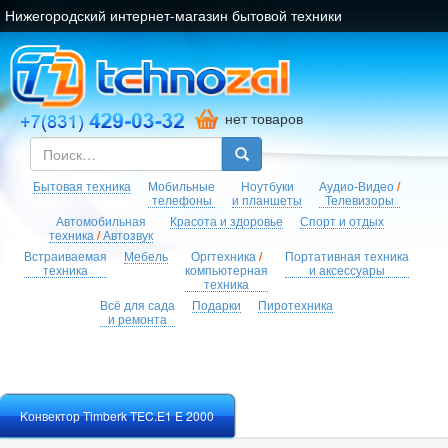
Нижегородский интернет-магазин бытовой техники
нет товаров
Бытовая техника
Мобильные
Ноутбуки
Аудио-Видео
/
телефоны
и планшеты
Телевизоры
Автомобильная
Красота и здоровье
Спорт и отдых
техника
/
Автозвук
Встраиваемая
Мебель
Оргтехника
/
Портативная техника
техника
компьютерная
и аксессуары
техника
Всё для сада
Подарки
Пиротехника
и ремонта
Kонвектор Timberk TEC.E1 E 2000