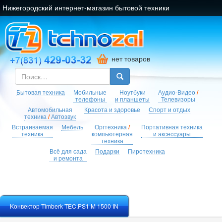
Нижегородский интернет-магазин бытовой техники
нет товаров
Бытовая техника
Мобильные
Ноутбуки
Аудио-Видео
/
телефоны
и планшеты
Телевизоры
Автомобильная
Красота и здоровье
Спорт и отдых
техника
/
Автозвук
Встраиваемая
Мебель
Оргтехника
/
Портативная техника
техника
компьютерная
и аксессуары
техника
Всё для сада
Подарки
Пиротехника
и ремонта
Kонвектор Timberk TEC.PS1 M 1500 IN