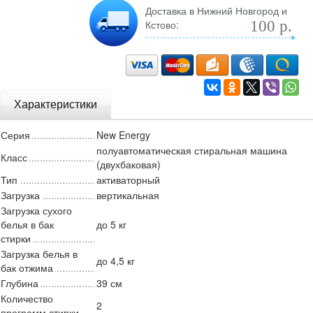
Доставка в Нижний Новгород и
Кстово:
100 р.
Характеристики
Серия
New Energy
полуавтоматическая стиральная машина
Класс
(двухбаковая)
Тип
активаторный
Загрузка
вертикальная
Загрузка сухого
белья в бак
до 5 кг
стирки
Загрузка белья в
до 4,5 кг
бак отжима
Глубина
39 см
Количество
2
программ стирки