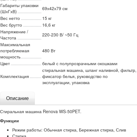
Габариты упаковки
69х42х79 см
(ШхГхВ)
Вес нетто
15 кг
Вес брутто
16,6 кг
Напряжение /
220-230 В/ ~50 Гц
Частота
Максимальная
потребляемая
480 Вт
мощность
Цвет
белый с полупрозрачными окошками
стиральная машина, шланг наливной, фильтр,
Комплектация
фиксатор белья, руководство по
эксплуатации, упаковка
Описание
Стиральная машина Renova WS-50PET.
Функции
Режим работы: Обычная стирка, Бережная стирка, Слив
Стирка