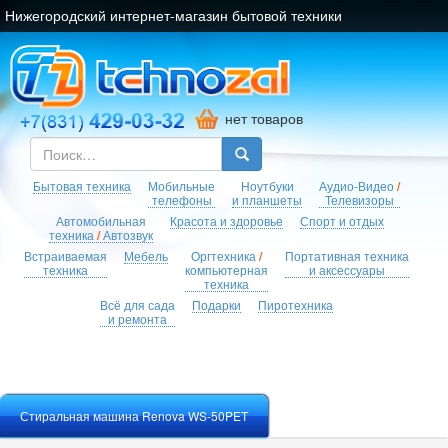
Нижегородский интернет-магазин бытовой техники
нет товаров
Бытовая техника
Мобильные
Ноутбуки
Аудио-Видео
/
телефоны
и планшеты
Телевизоры
Автомобильная
Красота и здоровье
Спорт и отдых
техника
/
Автозвук
Встраиваемая
Мебель
Оргтехника
/
Портативная техника
техника
компьютерная
и аксессуары
техника
Всё для сада
Подарки
Пиротехника
и ремонта
Стиральная машина Renova WS-50PET