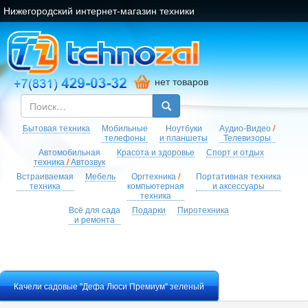
Нижегородский интернет-магазин техники
нет товаров
Бытовая техника
Мобильные
Ноутбуки
Аудио-Видео
/
телефоны
и планшеты
Телевизоры
Автомобильная
Красота и здоровье
Спорт и отдых
техника
/
Автозвук
Встраиваемая
Мебель
Оргтехника
/
Портативная техника
техника
компьютерная
и аксессуары
техника
Всё для сада
Подарки
Пиротехника
и ремонта
Качели садовые "Дефа Люси Премиум" зеленый