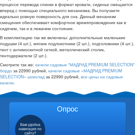
процессе перевода спинки в формат кровати, сиденье смещается
вперед с помощью специального механизма. Вы получаете
идеально ровную поверхность для сна. Данный механизм
смещения обеспечивает комфортное времяпровождение как в
сидячем, так и в лежачем состояние.
В комплектацию так же включены: дополнительные маленькие
подушки (4 шт.), мягкие подлокотники (2 шт.), подголовники (4 шт.),
тент с антимоскитной сеткой, металлический столик,
тентодержатели (2 шт.).
Смотрите так же:
качели садовые "МАДРИД PREMIUM SELECTION"
бордо
за 22990 рублей,
качели садовые «МАДРИД PREMIUM
SELECTION» шоколад
за 22990 рублей,
все цены на садовые
качели
.
Опрос
Вам удобна
навигация по
сайту?