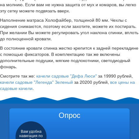
на молнию. Если вам не нужна защита от мух и комаров, вы легко
эту сетку можете подвязать вверх.
Наполнение матраса Холофайбер, толщиной 80 мм. Чехлы с
сидения снимаются, поэтому если захотите, можете их постирать.
При желании Вы можете регулировать угол наклона спинки, вплоть
до полноценной кровати.
В состояние кровати спинка жестко крепится к задней перекладине
с помощью фиксаторов. В комплектацию так же включены
дополнительные подушки, мягкие подлокотники, светодиодный
фонарь.
Смотрите так же:
качели садовые "Дефа Люси"
за 19990 рублей,
качели садовые "Легенда" Зеленый
за 20200 рублей,
все цены на
садовые качели
.
Опрос
Вам удобна
навигация по