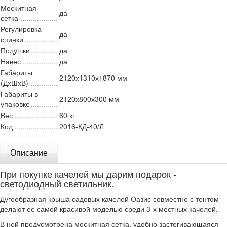
Москитная
да
сетка
Регулировка
да
спинки
Подушки
да
Навес
да
Габариты
2120х1310х1870 мм
(ДхШхВ)
Габариты в
2120х800х300 мм
упаковке
Вес
60 кг
Код
2016-КД-40/Л
Описание
При покупке качелей мы дарим подарок -
светодиодный светильник.
Дугообразная крыша садовых качелей Оазис совместно с тентом
делают ее самой красивой моделью среди 3-х местных качелей.
В ней предусмотрена москитная сетка, удобно застегивающаяся