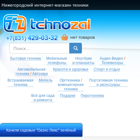
Нижегородский интернет-магазин техники
нет товаров
Бытовая техника
Мобильные
Ноутбуки
Аудио-Видео
/
телефоны
и планшеты
Телевизоры
Автомобильная
Красота и здоровье
Спорт и отдых
техника
/
Автозвук
Встраиваемая
Мебель
Оргтехника
/
Портативная техника
техника
компьютерная
и аксессуары
техника
Всё для сада
Подарки
Пиротехника
и ремонта
Качели садовые "Оазис Люкс" зелёный