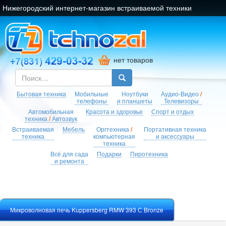
Нижегородский интернет-магазин встраиваемой техники
нет товаров
Бытовая техника
Мобильные
Ноутбуки
Аудио-Видео
/
телефоны
и планшеты
Телевизоры
Автомобильная
Красота и здоровье
Спорт и отдых
техника
/
Автозвук
Встраиваемая
Мебель
Оргтехника
/
Портативная техника
техника
компьютерная
и аксессуары
техника
Всё для сада
Подарки
Пиротехника
и ремонта
Микроволновая печь Kuppersberg RMW 393 С Bronze